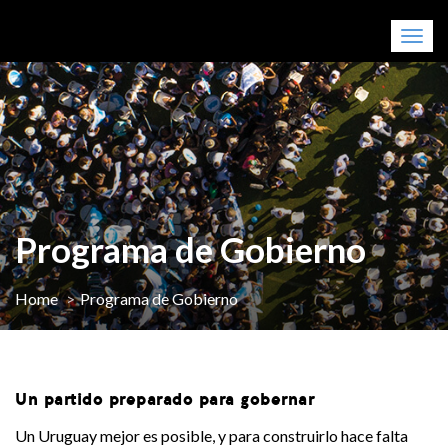
Togg
navig
Programa de Gobierno
Home
Programa de Gobierno
Un partido preparado para gobernar
Un Uruguay mejor es posible, y para construirlo hace falta